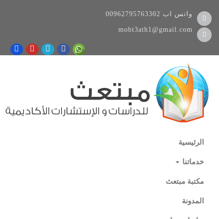
واتس اب
00962795763302
mobt3ath1@gmail.com
الرئيسية
خدماتنا
مكتبة مبتعث
المدونة