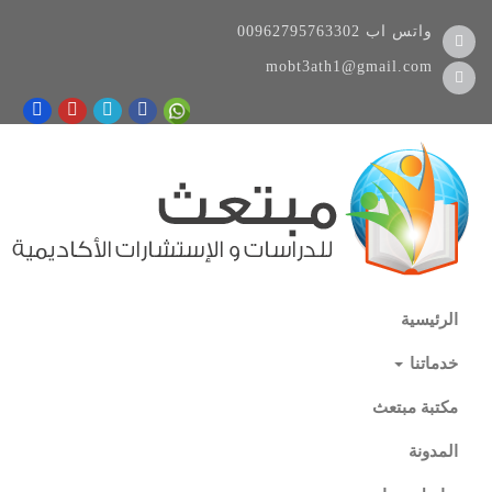
واتس اب
00962795763302
mobt3ath1@gmail.com
الرئيسية
خدماتنا
مكتبة مبتعث
المدونة