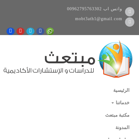
واتس اب
00962795763302
mobt3ath1@gmail.com
الرئيسية
خدماتنا
مكتبة مبتعث
المدونة