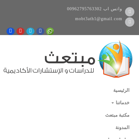
واتس اب
00962795763302
mobt3ath1@gmail.com
الرئيسية
خدماتنا
مكتبة مبتعث
المدونة