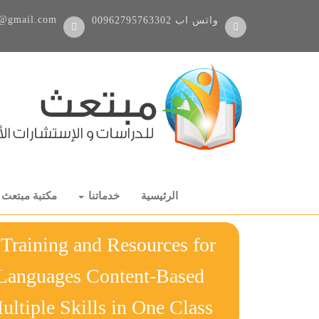
@gmail.com
واتس اب
00962795763302
الرئيسية
خدماتنا
مكتبة مبتعث
Training and Resources for
r Languages Content-Based
 and Multiple Skills in One Class