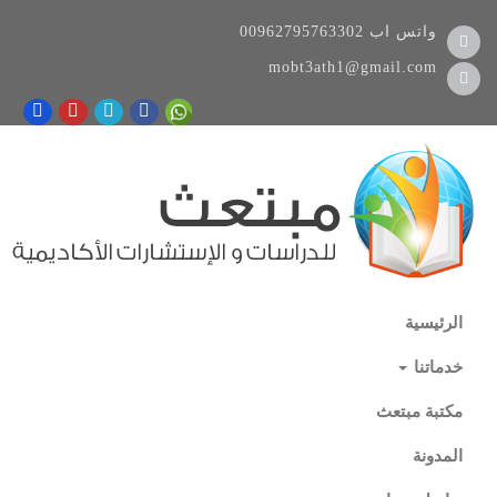
واتس اب
00962795763302
mobt3ath1@gmail.com
الرئيسية
خدماتنا
مكتبة مبتعث
المدونة