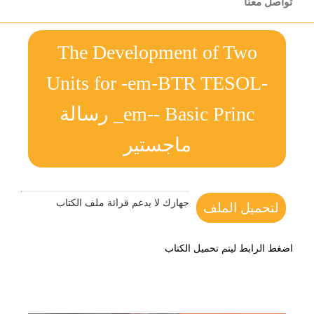
تواصل معنا
The Development of Two
Units for -em-BTR TESOL-
_em-- Basic Princ رسالة
ماجستير
جهازك لا يدعم قرائة ملف الكتاب
لتحميل الملف
اضغط الرابط ليتم تحميل الكتاب