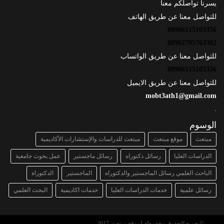
يسرنا تواصلكم معنا
للتواصل معنا عن طريق الهاتف
00966115103356
00962795763302
للتواصل معنا عن طريق الواتساب
00966115103356
للتواصل معنا عن طريق الايميل
mobt3ath1@gmail.com
.
الوسوم
مبتعث
موقع مبتعث
مبتعث للدراسات والإستشارات الأكاديمية
الدراسات العليا
رسائل دكتوراه
رسائل ماجستير
عمل بحوث جامعية
الباحث العلمي رسائل الماجستير والدكتوراه
الماجستير
الدكتوراة
رسائل علمية
خدمات الدراسات العليا
خدمات اكاديمية
البحث العلمي
© جميع الحقوق محفوظة لموقع مبتعث 2017