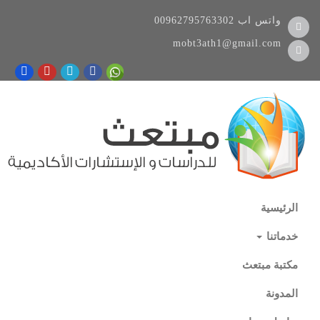
واتس اب
00962795763302
mobt3ath1@gmail.com
الرئيسية
خدماتنا
مكتبة مبتعث
المدونة