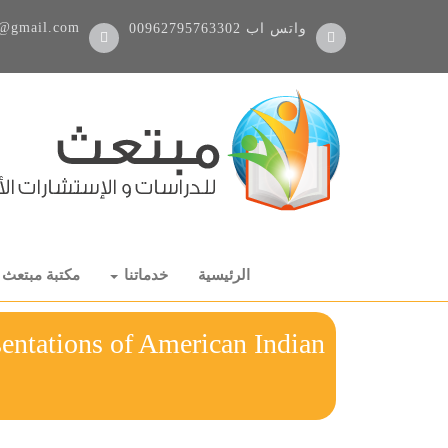
@gmail.com
واتس اب
00962795763302
الرئيسية
خدماتنا
مكتبة مبتعث