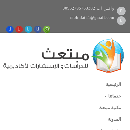
واتس اب
00962795763302
mobt3ath1@gmail.com
الرئيسية
خدماتنا
مكتبة مبتعث
المدونة