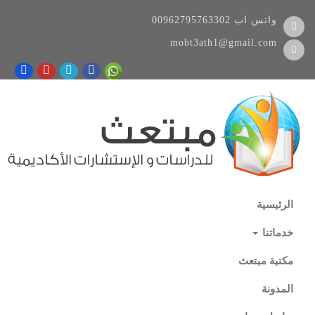
واتس اب
00962795763302
mobt3ath1@gmail.com
الرئيسية
خدماتنا
مكتبة مبتعث
المدونة