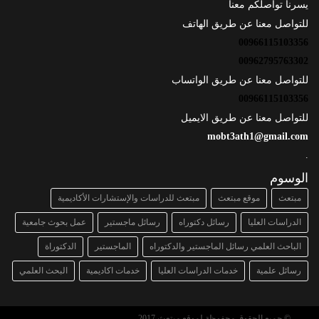
يسرنا تواصلكم معنا
للتواصل معنا عن طريق الهاتف
00966115103356
00962795763302
للتواصل معنا عن طريق الواتساب
00966115103356
للتواصل معنا عن طريق الايميل
mobt3ath1@gmail.com
.
الوسوم
مبتعث
موقع مبتعث
مبتعث للدراسات والإستشارات الأكاديمية
الدراسات العليا
رسائل دكتوراه
رسائل ماجستير
عمل بحوث جامعية
الباحث العلمي رسائل الماجستير والدكتوراه
الماجستير
الدكتوراة
رسائل علمية
خدمات الدراسات العليا
خدمات اكاديمية
البحث العلمي
© جميع الحقوق محفوظة لموقع مبتعث 2017