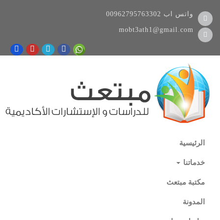
واتس اب
00962795763302
mobt3ath1@gmail.com
الرئيسية
خدماتنا
مكتبة مبتعث
المدونة