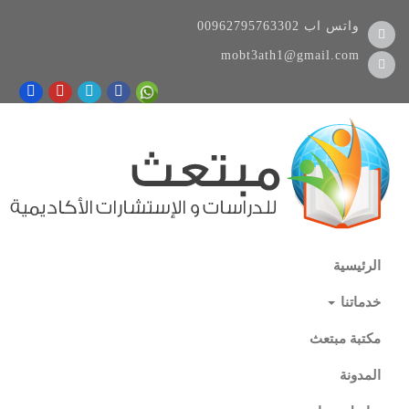
واتس اب
00962795763302
mobt3ath1@gmail.com
الرئيسية
خدماتنا
مكتبة مبتعث
المدونة