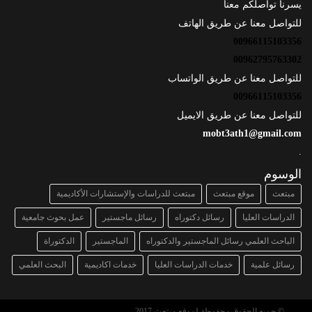
يسرنا تواصلكم معنا
للتواصل معنا عن طريق الهاتف
00966115103356
00962795763302
للتواصل معنا عن طريق الواتساب
00966115103356
للتواصل معنا عن طريق الايميل
mobt3ath1@gmail.com
.
الوسوم
مبتعث
موقع مبتعث
مبتعث للدراسات والإستشارات الأكاديمية
الدراسات العليا
رسائل دكتوراه
رسائل ماجستير
عمل بحوث جامعية
الباحث العلمي رسائل الماجستير والدكتوراه
الماجستير
الدكتوراة
رسائل علمية
خدمات الدراسات العليا
خدمات اكاديمية
البحث العلمي
© جميع الحقوق محفوظة لموقع مبتعث 2017