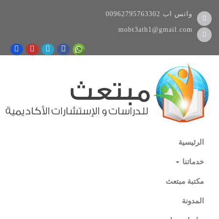
واتس اب
00962795763302
mobt3ath1@gmail.com
الرئيسية
خدماتنا
مكتبة مبتعث
المدونة