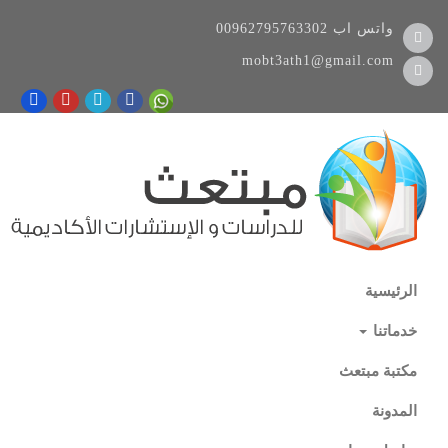
واتس اب
00962795763302
mobt3ath1@gmail.com
الرئيسية
خدماتنا
مكتبة مبتعث
المدونة