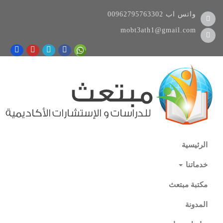
واتس اب
00962795763302
mobt3ath1@gmail.com
الرئيسية
خدماتنا
مكتبة مبتعث
المدونة