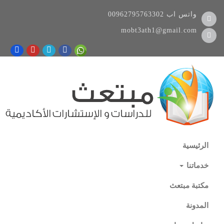
واتس اب
00962795763302
mobt3ath1@gmail.com
الرئيسية
خدماتنا
مكتبة مبتعث
المدونة