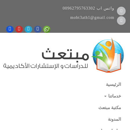
واتس اب
00962795763302
mobt3ath1@gmail.com
الرئيسية
خدماتنا
مكتبة مبتعث
المدونة