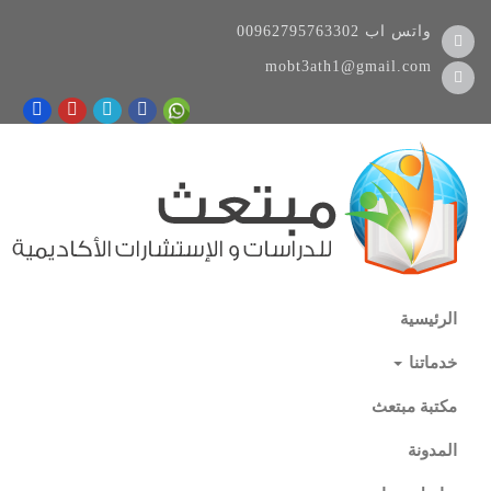
واتس اب
00962795763302
mobt3ath1@gmail.com
الرئيسية
خدماتنا
مكتبة مبتعث
المدونة