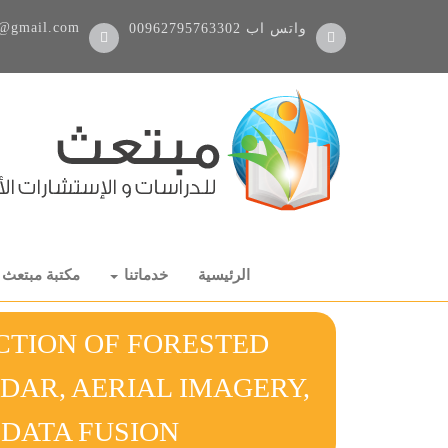
@gmail.com
واتس اب
00962795763302
الرئيسية
خدماتنا
مكتبة مبتعث
CTION OF FORESTED
DAR, AERIAL IMAGERY,
D THEIR DATA FUSION