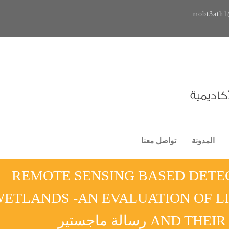
mobt3ath1
المدونة
تواصل معنا
REMOTE SENSING BASED DETE
ETLANDS -AN EVALUATION OF LI
AN رسالة ماجستير