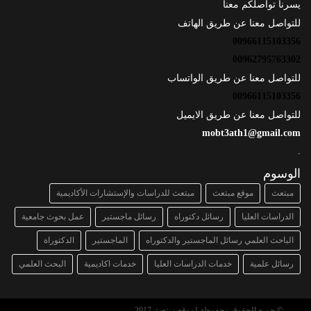
يسرنا تواصلكم معنا
للتواصل معنا عن طريق الهاتف
00966115103356
00962795763302
للتواصل معنا عن طريق الواتساب
00966115103356
للتواصل معنا عن طريق الايميل
mobt3ath1@gmail.com
.
الوسوم
مبتعث
موقع مبتعث
مبتعث للدراسات والإستشارات الأكاديمية
الدراسات العليا
رسائل دكتوراه
رسائل ماجستير
عمل بحوث جامعية
الباحث العلمي رسائل الماجستير والدكتوراه
الماجستير
الدكتوراة
رسائل علمية
خدمات الدراسات العليا
خدمات اكاديمية
البحث العلمي
© جميع الحقوق محفوظة لموقع مبتعث 2017