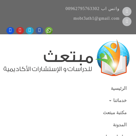
واتس اب
00962795763302
mobt3ath1@gmail.com
الرئيسية
خدماتنا
مكتبة مبتعث
المدونة