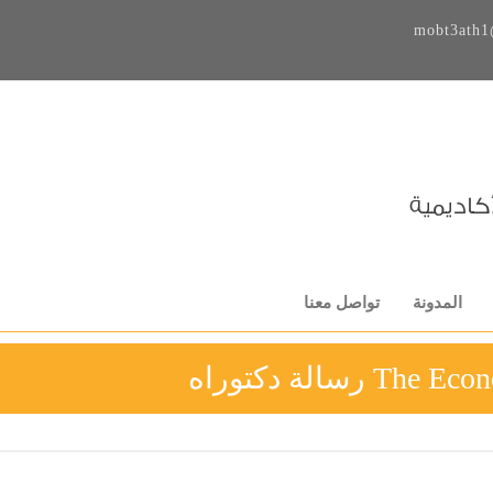
mobt3ath1
المدونة
تواصل معنا
T رسالة دكتوراه