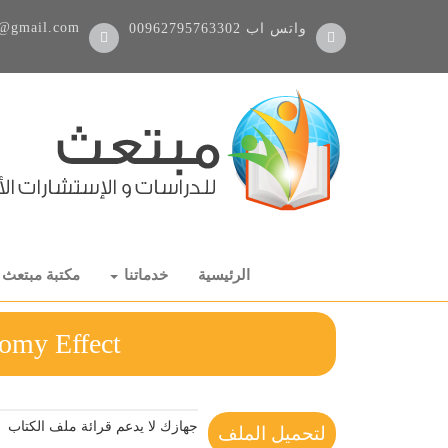
@gmail.com
واتس اب
00962795763302
الرئيسية
خدماتنا
مكتبة مبتعث
he Economy Effect
جهازك لا يدعم قرائة ملف الكتاب
لتحميل الملف