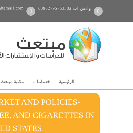
@gmail.com
واتس اب
00962795763302
الرئيسية
خدماتنا
مكتبة مبتعث
KET AND POLICIES-
EE, AND CIGARETTES IN
THE UNITED STATES