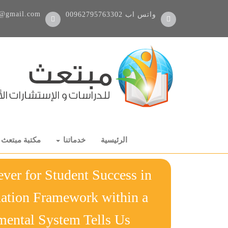
@gmail.com
واتس اب
00962795763302
الرئيسية
خدماتنا
مكتبة مبتعث
er for Student Success in
nation Framework within a
Developmental System Tells Us