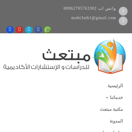
واتس اب
00962795763302
mobt3ath1@gmail.com
الرئيسية
خدماتنا
مكتبة مبتعث
المدونة