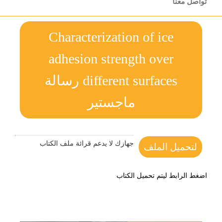
تواصل معنا
Characterization of ice
adhesion strength over
different surfaces رسالة
ماجستير
جهازك لا يدعم قرائة ملف الكتاب
لتحميل الملف
اضغط الرابط ليتم تحميل الكتاب