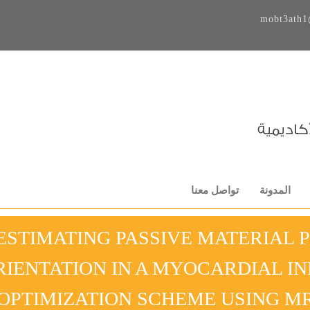
mobt3ath1
المدونة
تواصل معنا
ESTIMATING PASSIVE MATERIAL 
RIENTATION IN A MYOCARDIAL I
OPTIMIZATION SCHEME USING MR