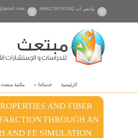
@gmail.com
واتس اب
00962795763302
الرئيسية
خدماتنا
مكتبة مبتعث
PROPERTIES AND FIBER
NFARCTION THROUGH AN
I AND FE SIMULATION