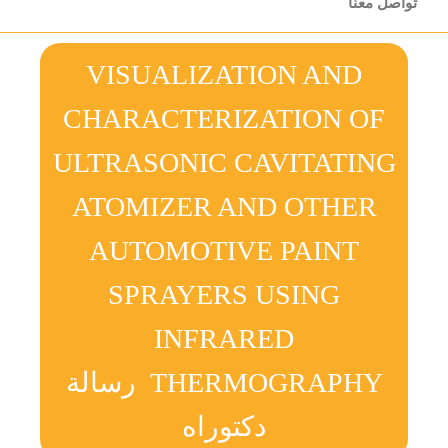
تواصل معنا
VISUALIZATION AND
CHARACTERIZATION OF
ULTRASONIC CAVITATING
ATOMIZER AND OTHER
AUTOMOTIVE PAINT
SPRAYERS USING
INFRARED
THERMOGRAPHY رسالة
دكتوراه