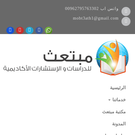
واتس اب
00962795763302
mobt3ath1@gmail.com
الرئيسية
خدماتنا
مكتبة مبتعث
المدونة