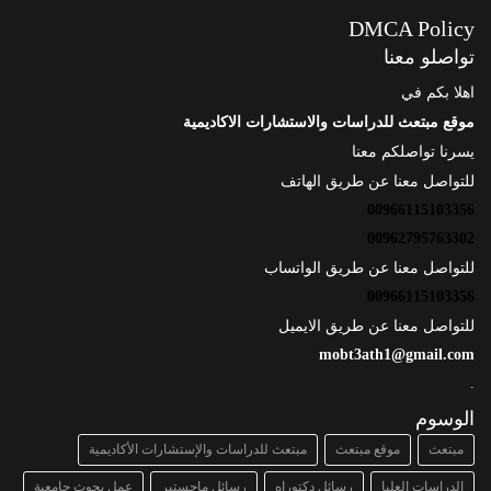
DMCA Policy
تواصلو معنا
اهلا بكم في
موقع مبتعث للدراسات والاستشارات الاكاديمية
يسرنا تواصلكم معنا
للتواصل معنا عن طريق الهاتف
00966115103356
00962795763302
للتواصل معنا عن طريق الواتساب
00966115103356
للتواصل معنا عن طريق الايميل
mobt3ath1@gmail.com
.
الوسوم
مبتعث
موقع مبتعث
مبتعث للدراسات والإستشارات الأكاديمية
الدراسات العليا
رسائل دكتوراه
رسائل ماجستير
عمل بحوث جامعية