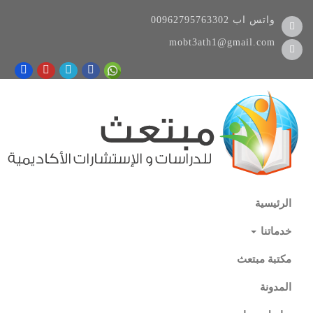
واتس اب
00962795763302
mobt3ath1@gmail.com
الرئيسية
خدماتنا
مكتبة مبتعث
المدونة