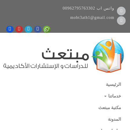
واتس اب
00962795763302
mobt3ath1@gmail.com
الرئيسية
خدماتنا
مكتبة مبتعث
المدونة