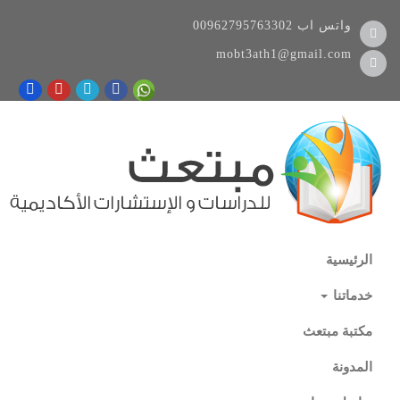
واتس اب
00962795763302
mobt3ath1@gmail.com
الرئيسية
خدماتنا
مكتبة مبتعث
المدونة