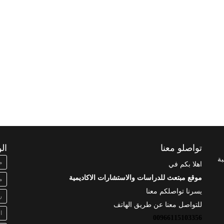
تواصلو معنا
ال
بة
م
اهلا بكم في
موقع مبتعث للدراسات والاستشارات الاكاديمية
م
يسرنا تواصلكم معنا
ر
للتواصل معنا عن طريق الهاتف
ا
00966115103356