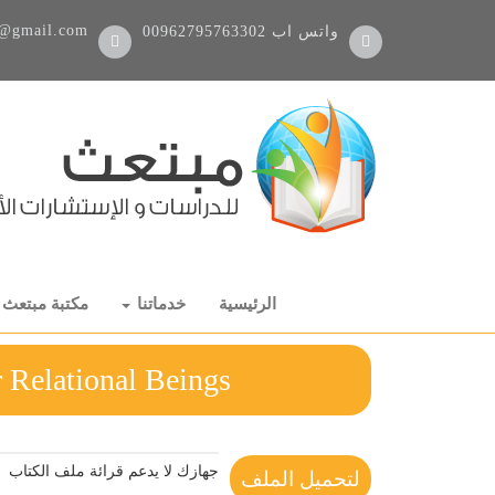
@gmail.com
واتس اب
00962795763302
الرئيسية
خدماتنا
مكتبة مبتعث
thics for Relational Beings
جهازك لا يدعم قرائة ملف الكتاب
لتحميل الملف