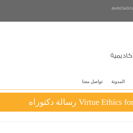
mobt3ath1
المدونة
تواصل معنا
Virtue E رسالة دكتوراه