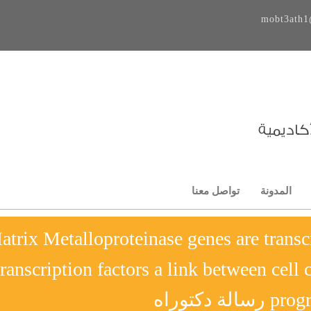
mobt3ath1
المدونة
تواصل معنا
atrix Metalloproteinase genes are transc
transcription factors a link between cell 
الة دكتوراه