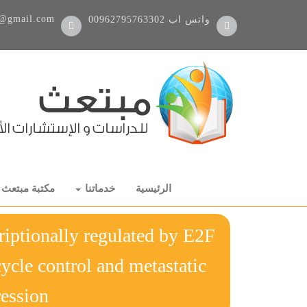
@gmail.com
واتس اب
00962795763302
الرئيسية
خدماتنا
مكتبة مبتعث
riptionally regulated by E2F
cycle control and metastatic
progression رس