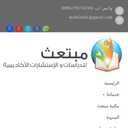
واتس اب
00962795763302
mobt3ath1@gmail.com
الرئيسية
خدماتنا
مكتبة مبتعث
المدونة