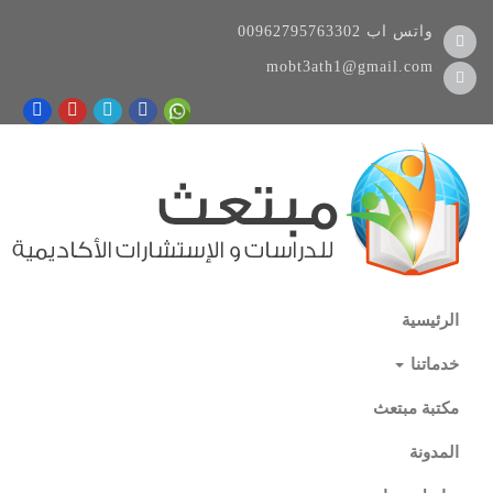
واتس اب
00962795763302
mobt3ath1@gmail.com
الرئيسية
خدماتنا
مكتبة مبتعث
المدونة