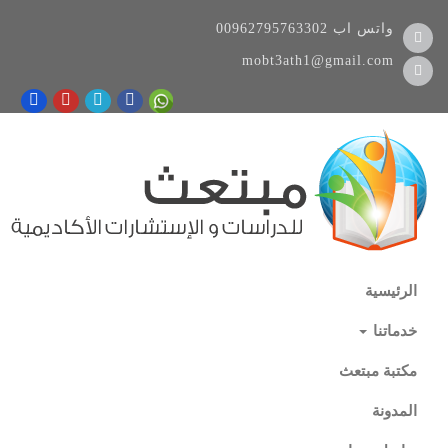
واتس اب
00962795763302
mobt3ath1@gmail.com
الرئيسية
خدماتنا
مكتبة مبتعث
المدونة