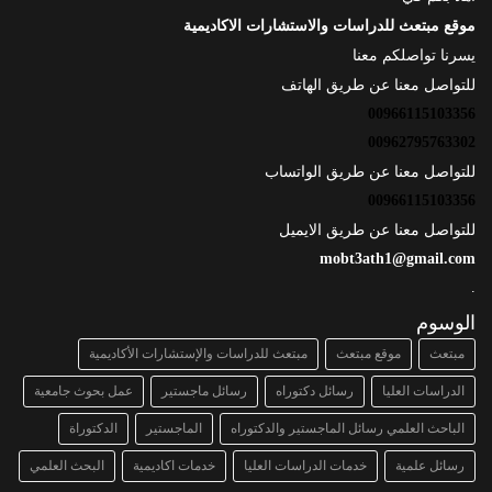
موقع مبتعث للدراسات والاستشارات الاكاديمية
يسرنا تواصلكم معنا
للتواصل معنا عن طريق الهاتف
00966115103356
00962795763302
للتواصل معنا عن طريق الواتساب
00966115103356
للتواصل معنا عن طريق الايميل
mobt3ath1@gmail.com
.
الوسوم
مبتعث
موقع مبتعث
مبتعث للدراسات والإستشارات الأكاديمية
الدراسات العليا
رسائل دكتوراه
رسائل ماجستير
عمل بحوث جامعية
الباحث العلمي رسائل الماجستير والدكتوراه
الماجستير
الدكتوراة
رسائل علمية
خدمات الدراسات العليا
خدمات اكاديمية
البحث العلمي