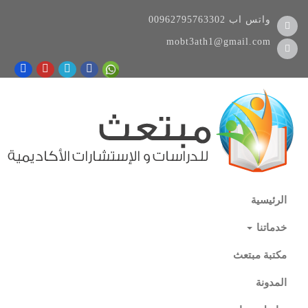
واتس اب
00962795763302
mobt3ath1@gmail.com
الرئيسية
خدماتنا
مكتبة مبتعث
المدونة