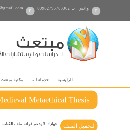
@gmail.com
واتس اب
00962795763302
الرئيسية
خدماتنا
مكتبة مبتعث
ss- A Medieval Metaethical Thesis
جهازك لا يدعم قرائة ملف الكتاب
لتحميل الملف