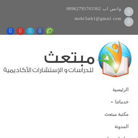
واتس اب
00962795763302
mobt3ath1@gmail.com
الرئيسية
خدماتنا
مكتبة مبتعث
المدونة