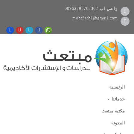
واتس اب
00962795763302
mobt3ath1@gmail.com
الرئيسية
خدماتنا
مكتبة مبتعث
المدونة