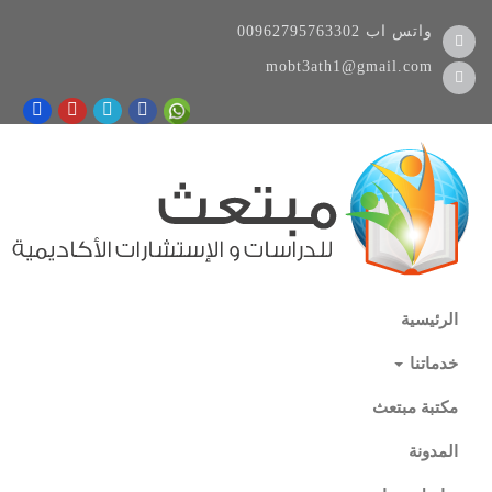
واتس اب
00962795763302
mobt3ath1@gmail.com
الرئيسية
خدماتنا
مكتبة مبتعث
المدونة