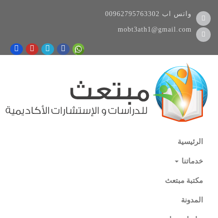
واتس اب
00962795763302
mobt3ath1@gmail.com
الرئيسية
خدماتنا
مكتبة مبتعث
المدونة