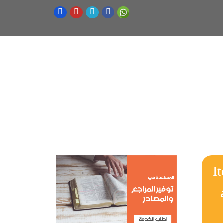
I
رسالة