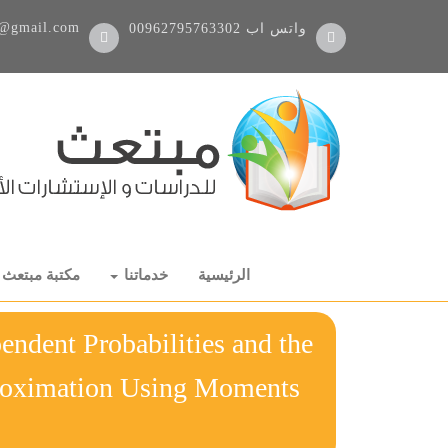
@gmail.com
واتس اب
00962795763302
الرئيسية
خدماتنا
مكتبة مبتعث
endent Probabilities and the