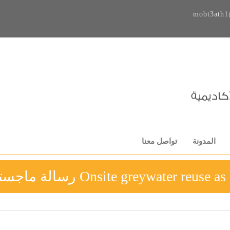
mobt3ath1
المدونة
تواصل معنا
Onsite greywater r رسالة ماجستير