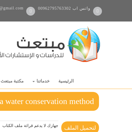
@gmail.com
واتس اب
00962795763302
الرئيسية
خدماتنا
مكتبة مبتعث
euse as a water conservation method
جهازك لا يدعم قرائة ملف الكتاب
لتحميل الملف