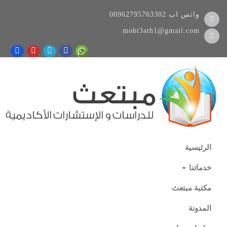
واتس اب
00962795763302
mobt3ath1@gmail.com
الرئيسية
خدماتنا
مكتبة مبتعث
المدونة