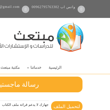
@gmail.com
واتس اب
00962795763302
الرئيسية
خدماتنا
مكتبة مبتعث
رسالة ماجستير
جهازك لا يدعم قرائة ملف الكتاب
لتحميل الملف