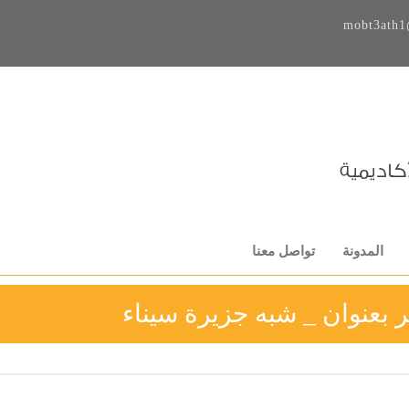
mobt3ath1
المدونة
تواصل معنا
 بعنوان _ شبه جزيرة سيناء