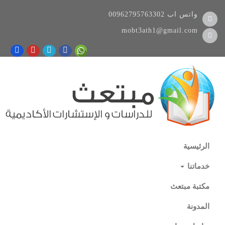
واتس اب
00962795763302
mobt3ath1@gmail.com
الرئيسية
خدماتنا
مكتبة مبتعث
المدونة