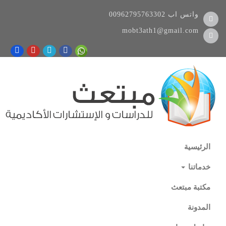
واتس اب
00962795763302
mobt3ath1@gmail.com
الرئيسية
خدماتنا
مكتبة مبتعث
المدونة