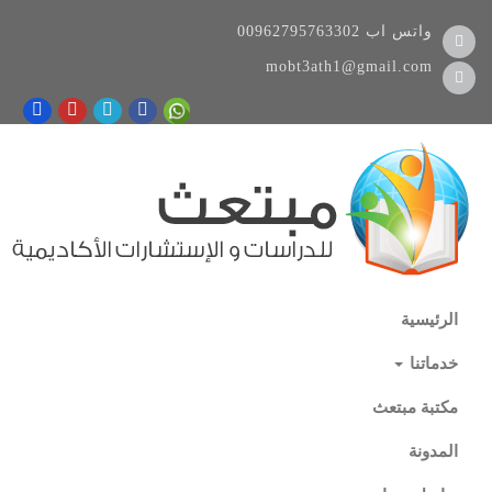
واتس اب
00962795763302
mobt3ath1@gmail.com
الرئيسية
خدماتنا
مكتبة مبتعث
المدونة