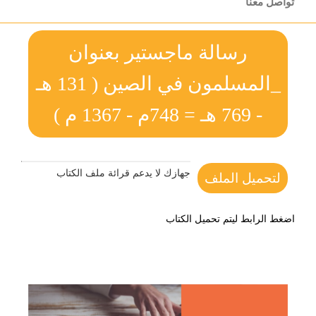
تواصل معنا
رسالة ماجستير بعنوان
_المسلمون في الصين ( 131 هـ
- 769 هـ = 748م - 1367 م )
جهازك لا يدعم قرائة ملف الكتاب
لتحميل الملف
اضغط الرابط ليتم تحميل الكتاب