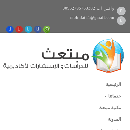
واتس اب
00962795763302
mobt3ath1@gmail.com
الرئيسية
خدماتنا
مكتبة مبتعث
المدونة