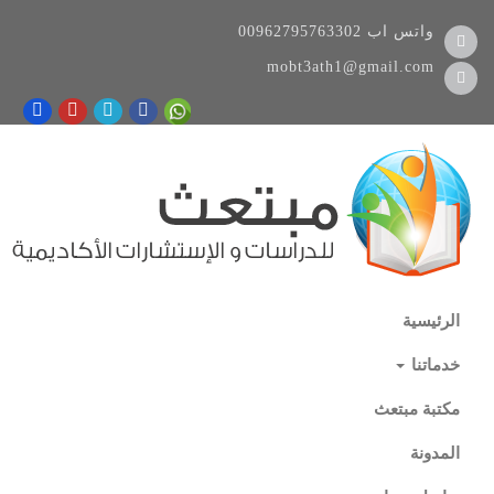
واتس اب
00962795763302
mobt3ath1@gmail.com
الرئيسية
خدماتنا
مكتبة مبتعث
المدونة