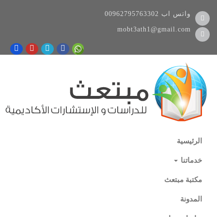
واتس اب
00962795763302
mobt3ath1@gmail.com
الرئيسية
خدماتنا
مكتبة مبتعث
المدونة